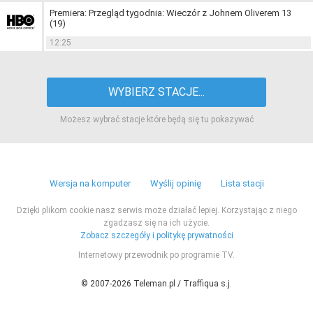
Premiera: Przegląd tygodnia: Wieczór z Johnem Oliverem 13
(19)
12:25
WYBIERZ STACJE...
Możesz wybrać stacje które będą się tu pokazywać
Wersja na komputer
Wyślij opinię
Lista stacji
Dzięki plikom cookie nasz serwis może działać lepiej. Korzystając z niego
zgadzasz się na ich użycie.
Zobacz szczegóły i politykę prywatności
Internetowy przewodnik po programie TV.
© 2007-2026 Teleman.pl / Traffiqua s.j.