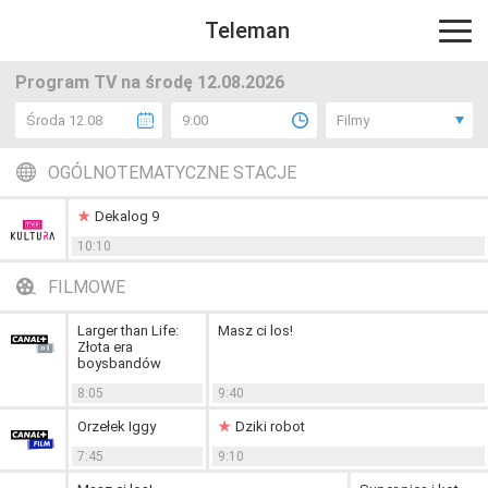
Teleman
Program TV na środę 12.08.2026
Środa 12.08
9:00
Filmy
OGÓLNOTEMATYCZNE STACJE
Dekalog 9
10:10
FILMOWE
Larger than Life:
Masz ci los!
Złota era
boysbandów
8:05
9:40
Orzełek Iggy
Dziki robot
7:45
9:10