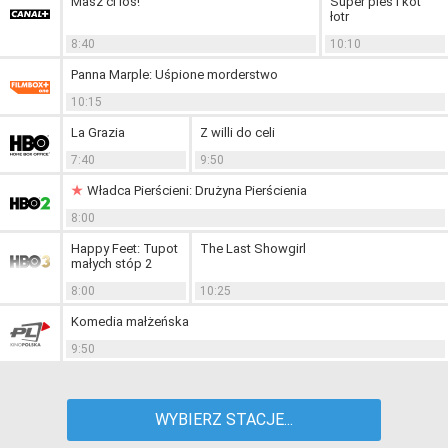
Masz ci los!
Super pies i kot
łotr
8:40
10:10
Panna Marple: Uśpione morderstwo
10:15
La Grazia
Z willi do celi
7:40
9:50
Władca Pierścieni: Drużyna Pierścienia
8:00
Happy Feet: Tupot
The Last Showgirl
małych stóp 2
8:00
10:25
Komedia małżeńska
9:50
WYBIERZ STACJE...