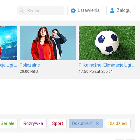
Ustawienia
Zaloguj
Piłka nożna: Eliminacje Ligi Europy UEFA
Policzalne
Piłka nożna: Eliminacje Ligi Europy UEFA
20:00
HBO
17:50
Polsat Sport 1
ch odc. 1
Żużel: Metalkas 2. Ekstraliga
Nieoczekiwana zmiana miejsc
Seriale
Rozrywka
Sport
Dokument
Dla dzieci
20:00
CANAL+ Sport 5
20:00
TVN 7