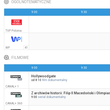
OGÓLNOTEMATYCZNE
9:00
9:30
Ballerina. Z uniwersum Johna Wicka
20:00
CANAL+ Premium
TVP Polonia
WP
41
FILMOWE
9:00
9:30
Hollywoodgate
od 8:10
film dokumentalny
CANAL+ 1
Z archiwów historii: Filip II Macedoński i Olimpias
9:00
serial dokumentalny
CANAL+ 360