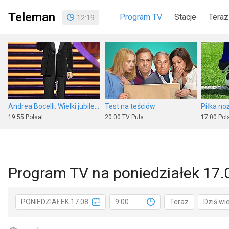
Teleman
Program TV
Stacje
Teraz
12
:
19
Andrea Bocelli. Wielki jubileusz 30-lecia występów
Test na teściów
19:55
Polsat
20:00
TV Puls
17:00
Pols
Program TV na poniedziałek 17.
Program informacyjny 19.30
Jerry Maguire
Papusz
PONIEDZIAŁEK 17.08
9:00
Teraz
Dziś wi
19:30
TVP 1
22:20
Polsat
15:05
TVP