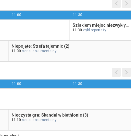
11:00
11:30
Szlakiem miejsc niezwykłych: Pomniki historii: Grunwald, Racławice
11:30
Złap mnie, jeśli potrafisz
cykl reportaży
20:00
Stopklatka
Niepojęte: Strefa tajemnic (2)
11:00
serial dokumentalny
11:00
11:30
Nieczysta gra: Skandal w biathlonie (3)
11:10
serial dokumentalny