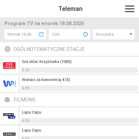
Teleman
Program TV na wtorek 18.08.2026
Wtorek 18.08
5:00
Rozrywka
OGÓLNOTEMATYCZNE STACJE
Gra słów. Krzyżówka (1085)
5:35
Wariaci za kierownicą 4 (5)
6:05
FILMOWE
Łapu Capu
6:00
Łapu Capu
6:00