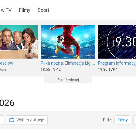
 w TV
Filmy
Sport
teściów
Piłka nożna: Eliminacje Ligi Europy UEFA
Program informacyj
Puls
18:55
TVP 2
19:30
TVP 1
Pokaż więcej
2026
Leśniewskich odc. 1
Piłka nożna: Eliminacje Ligi Europy UEFA
r
Wybierz stacje
Filtr:
Filmy
 Kultura
17:50
Polsat Sport 1
20:00
TVN 7