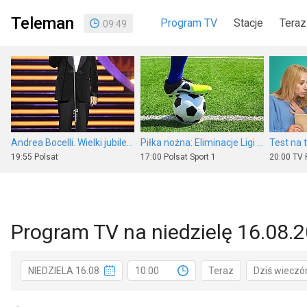
Teleman
Program TV
Stacje
Teraz
09
:
49
Andrea Bocelli. Wielki jubileusz 30-lecia występów
Piłka nożna: Eliminacje Ligi Europy UEFA
Test na 
19:55
Polsat
17:00
Polsat Sport 1
20:00
TV 
Program TV na niedzielę 16.08.
Hobbit: Niezwykła podróż
Wydarzenia 24
Rodzina 
NIEDZIELA 16.08
10:00
Teraz
Dziś wieczó
12:30
HBO 2
15:30
Polsat
17:45
TVP