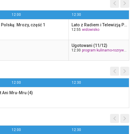
12:00
12:30
ą Polską: Mrozy, część 1
Lato z Radiem i Telewizją Polską: Mrozy, część 2
12:55
Nieukończony film
widowisko
22:10
ale kino+
Ugotowani (11/12)
12:30
program kulinarno-rozrywkowy
12:00
12:30
 Ani Mru-Mru (4)
12:00
12:30