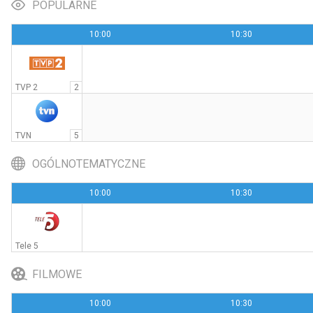
POPULARNE
10:00
10:30
Tylko nie ty
21:00
Polsat Film
TVP 2
2
TVN
5
OGÓLNOTEMATYCZNE
10:00
10:30
Tele 5
FILMOWE
10:00
10:30