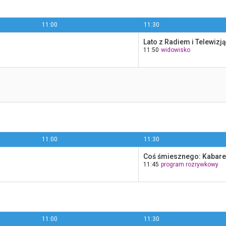
11:00
11:30
Lato z Radiem i Telewizj
11:50
widowisko
11:00
11:30
Coś śmiesznego: Kabaret
11:45
program rozrywkowy
11:00
11:30