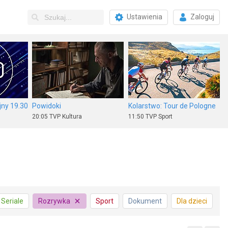
Ustawienia
Zaloguj
ny 19.30
Powidoki
Kolarstwo: Tour de Pologne
20:05
TVP Kultura
11:50
TVP Sport
Nieoczekiwana zmiana miejsc
Policzalne
Złap mnie, jeśli potrafisz
Seriale
Rozrywka
Sport
Dokument
Dla dzieci
20:00
HBO
20:00
Stopklatka