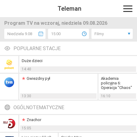
Teleman
Program TV na wczoraj, niedziela 09.08.2026
Niedziela 9.08
15:00
Filmy
POPULARNE STACJE
Duże dzieci
14:40
Gwiezdny pył
Akademia
policyjna 6:
Operacja "Chaos"
13:30
16:10
OGÓLNOTEMATYCZNE
Znachor
15:05