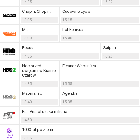
14:35
16:20
Chopin, Chopin!
Cudowne życie
13:05
15:15
Mit
Lot Feniksa
13:00
15:40
Focus
Saipan
14:35
16:20
Noc przed
Eleanor Wspaniała
świętami w Krainie
Czarów
14:35
15:55
Materialiści
Agentka
13:40
15:35
Pan Anatol szuka miliona
14:50
1000 lat po Ziemi
15:05