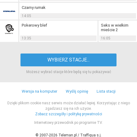
Czarny rumak
14:05
Pokerowy blef
Seks w wielkim
mieście 2
13:35
16:05
WYBIERZ STACJE...
Możesz wybrać stacje które będą się tu pokazywać
Wersja na komputer
Wyślij opinię
Lista stacji
Dzięki plikom cookie nasz serwis może działać lepiej. Korzystając z niego
zgadzasz się na ich użycie.
Zobacz szczegóły i politykę prywatności
Internetowy przewodnik po programie TV.
© 2007-2026 Teleman.pl / Traffiqua s.j.