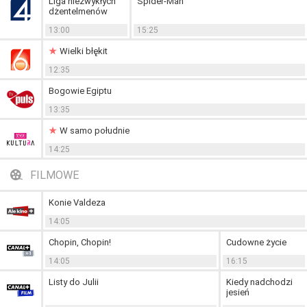
Liga niezwykłych
Spider-Man
dżentelmenów
13:00
15:25
Wielki błękit
12:35
Bogowie Egiptu
13:35
W samo południe
14:25
FILMOWE
Konie Valdeza
14:05
Chopin, Chopin!
Cudowne życie
14:05
16:15
Listy do Julii
Kiedy nadchodzi
jesień