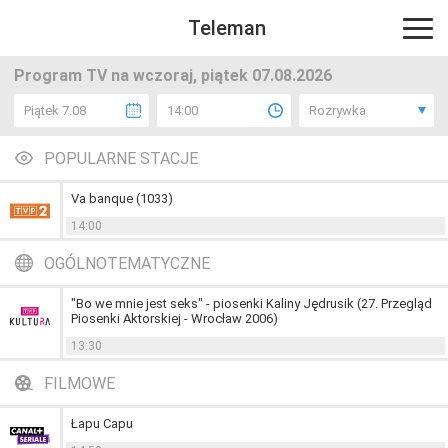
Teleman
Program TV na wczoraj, piątek 07.08.2026
Piątek 7.08
14:00
Rozrywka
POPULARNE STACJE
Va banque (1033)
14:00
OGÓLNOTEMATYCZNE
"Bo we mnie jest seks" - piosenki Kaliny Jędrusik (27. Przegląd
Piosenki Aktorskiej - Wrocław 2006)
13:30
FILMOWE
Łapu Capu