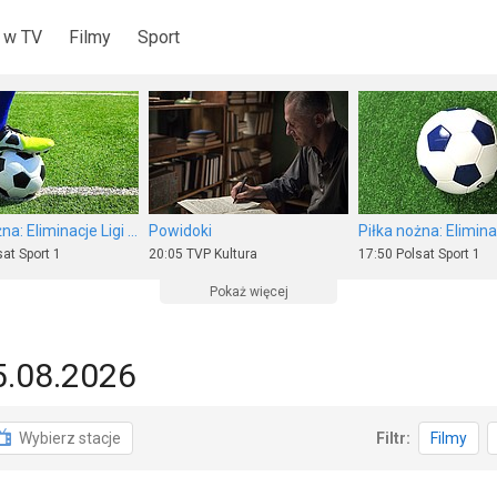
 w TV
Filmy
Sport
Piłka nożna: Eliminacje Ligi Europy UEFA
Powidoki
at Sport 1
20:05
TVP Kultura
17:50
Polsat Sport 1
Pokaż więcej
5.08.2026
a
Wydarzenia 24
Rodzina Leśniewski
Wybierz stacje
Filtr:
Filmy
 Kultura
15:30
Polsat
17:45
TVP Kultura