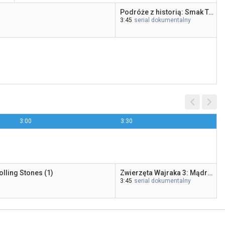
Podróże z historią: Smak Torunia (16)
3:45
serial dokumentalny
3:00
3:30
olling Stones (1)
Zwierzęta Wajraka 3: Mądre kruki (4)
3:45
serial dokumentalny