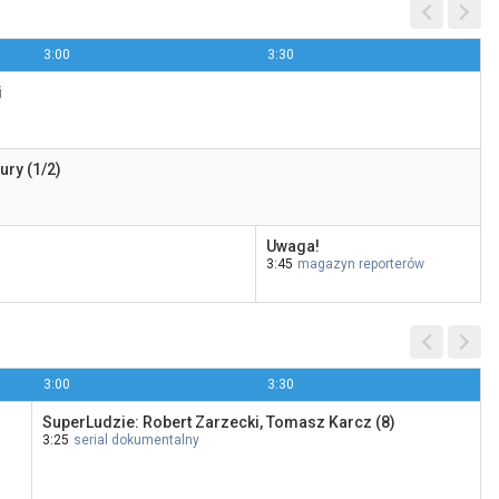
3:00
3:30
i
Tylko nie ty
21:00
Polsat Film
ury (1/2)
Uwaga!
3:45
magazyn reporterów
3:00
3:30
SuperLudzie: Robert Zarzecki, Tomasz Karcz (8)
3:25
serial dokumentalny