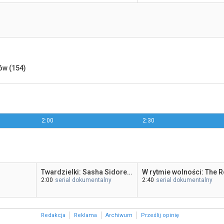
ów (154)
2:00
2:30
Twardzielki: Sasha Sidorenko (2)
W rytmie wolności: The R
2:00
serial dokumentalny
2:40
serial dokumentalny
Redakcja
Reklama
Archiwum
Prześlij opinię