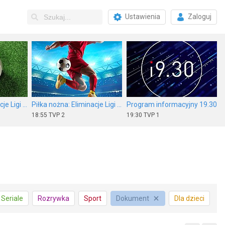
Ustawienia
Zaloguj
Piłka nożna: Eliminacje Ligi Europy UEFA
Piłka nożna: Eliminacje Ligi Europy UEFA
Program informacyjny 19.30
18:55
TVP 2
19:30
TVP 1
ch odc. 1
Żużel: Metalkas 2. Ekstraliga
Nieoczekiwana zmiana miejsc
Seriale
Rozrywka
Sport
Dokument
Dla dzieci
20:00
CANAL+ Sport 5
20:00
TVN 7