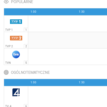
POPULARNE
1:00
1:30
Złap mnie, jeśli potrafisz
20:00
Stopklatka
TVP 1
1
TVP 2
2
TVN
5
OGÓLNOTEMATYCZNE
1:00
1:30
TV 4
6