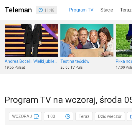
Teleman
Program TV
Stacje
Teraz
11
:
48
Andrea Bocelli. Wielki jubileusz 30-lecia występów
Test na teściów
19:55
Polsat
20:00
TV Puls
17:00
Pols
Program TV na wczoraj, środa 0
Policzalne
Jerry Maguire
Papusz
WCZORAJ
1:00
Teraz
Dziś wieczór
20:00
HBO
22:20
Polsat
15:05
TVP