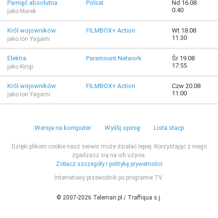
Pamięć absolutna
Polsat
Nd 16.08
0:40
jako Marek
Król wojowników
FILMBOX+ Action
Wt 18.08
11:30
jako Iori Yagami
Elektra
Paramount Network
Śr 19.08
17:55
jako Kirigi
Król wojowników
FILMBOX+ Action
Czw 20.08
11:00
jako Iori Yagami
Wersja na komputer
Wyślij opinię
Lista stacji
Dzięki plikom cookie nasz serwis może działać lepiej. Korzystając z niego
zgadzasz się na ich użycie.
Zobacz szczegóły i politykę prywatności
Internetowy przewodnik po programie TV.
© 2007-2026 Teleman.pl / Traffiqua s.j.