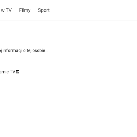
 w TV
Filmy
Sport
 informacji o tej osobie...
ramie TV