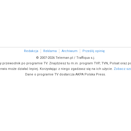
Redakcja
Reklama
Archiwum
Prześlij opinię
© 2007-2026 Teleman.pl / Traffiqua s.j.
y przewodnik po programie TV. Znajdziesz tu m.in. program TVP, TVN, Polsat oraz po
rwis może działać lepiej. Korzystając z niego zgadzasz się na ich użycie.
Zobacz szc
Dane o programie TV dostarcza AKPA Polska Press.