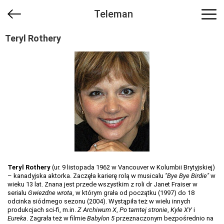
Teleman
Teryl Rothery
Teryl Rothery
(ur. 9 listopada 1962 w Vancouver w Kolumbii Brytyjskiej)
– kanadyjska aktorka. Zaczęła karierę rolą w musicalu
"Bye Bye Birdie"
w
wieku 13 lat. Znana jest przede wszystkim z roli dr Janet Fraiser w
serialu
Gwiezdne wrota
, w którym grała od początku (1997) do 18
odcinka siódmego sezonu (2004). Wystąpiła też w wielu innych
produkcjach sci-fi, m.in.
Z Archiwum X
,
Po tamtej stronie
,
Kyle XY
i
Eureka
. Zagrała też w filmie
Babylon 5
przeznaczonym bezpośrednio na