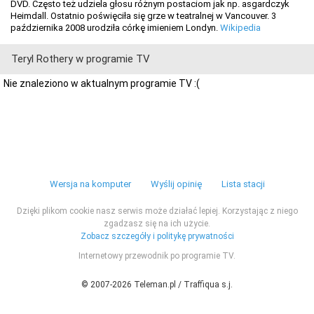
DVD. Często też udziela głosu różnym postaciom jak np. asgardczyk
Heimdall. Ostatnio poświęciła się grze w teatralnej w Vancouver. 3
października 2008 urodziła córkę imieniem Londyn.
Wikipedia
Teryl Rothery w programie TV
Nie znaleziono w aktualnym programie TV :(
Wersja na komputer
Wyślij opinię
Lista stacji
Dzięki plikom cookie nasz serwis może działać lepiej. Korzystając z niego
zgadzasz się na ich użycie.
Zobacz szczegóły i politykę prywatności
Internetowy przewodnik po programie TV.
© 2007-2026 Teleman.pl / Traffiqua s.j.