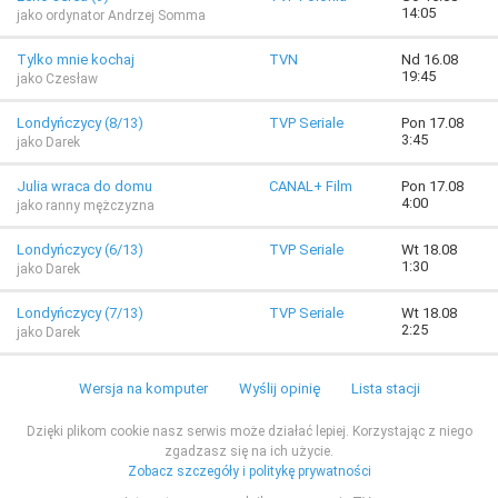
14:05
jako ordynator Andrzej Somma
Tylko mnie kochaj
TVN
Nd 16.08
19:45
jako Czesław
Londyńczycy (8/13)
TVP Seriale
Pon 17.08
3:45
jako Darek
Julia wraca do domu
CANAL+ Film
Pon 17.08
4:00
jako ranny mężczyzna
Londyńczycy (6/13)
TVP Seriale
Wt 18.08
1:30
jako Darek
Londyńczycy (7/13)
TVP Seriale
Wt 18.08
2:25
jako Darek
Wersja na komputer
Wyślij opinię
Lista stacji
Dzięki plikom cookie nasz serwis może działać lepiej. Korzystając z niego
zgadzasz się na ich użycie.
Zobacz szczegóły i politykę prywatności