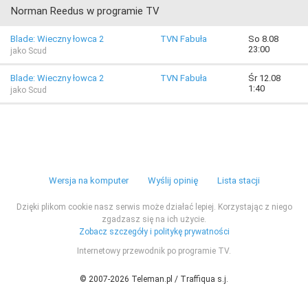
Norman Reedus w programie TV
Blade: Wieczny łowca 2
TVN Fabuła
So 8.08
23:00
jako Scud
Blade: Wieczny łowca 2
TVN Fabuła
Śr 12.08
1:40
jako Scud
Wersja na komputer
Wyślij opinię
Lista stacji
Dzięki plikom cookie nasz serwis może działać lepiej. Korzystając z niego
zgadzasz się na ich użycie.
Zobacz szczegóły i politykę prywatności
Internetowy przewodnik po programie TV.
© 2007-2026 Teleman.pl / Traffiqua s.j.