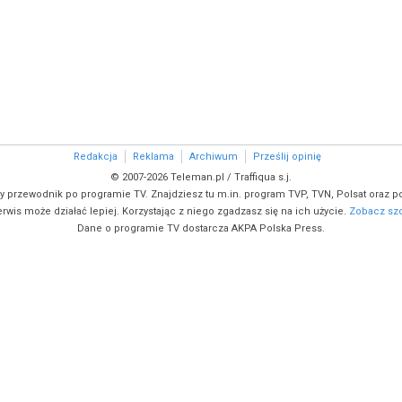
Redakcja
Reklama
Archiwum
Prześlij opinię
© 2007-2026 Teleman.pl / Traffiqua s.j.
y przewodnik po programie TV. Znajdziesz tu m.in. program TVP, TVN, Polsat oraz po
rwis może działać lepiej. Korzystając z niego zgadzasz się na ich użycie.
Zobacz szc
Dane o programie TV dostarcza AKPA Polska Press.