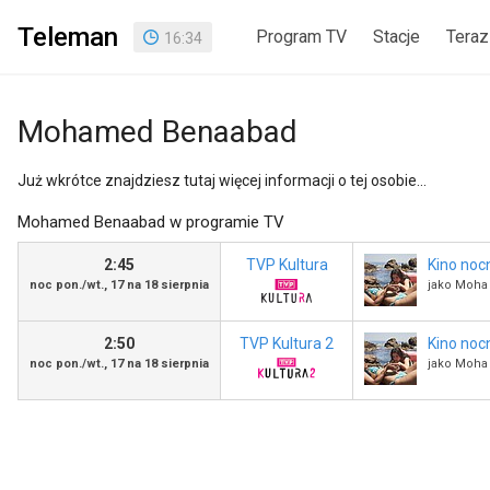
Teleman
Program TV
Stacje
Teraz
16
:
34
Mohamed Benaabad
Już wkrótce znajdziesz tutaj więcej informacji o tej osobie...
Mohamed Benaabad w programie TV
2:45
TVP Kultura
Kino noc
noc pon./wt., 17 na 18 sierpnia
jako Moha
2:50
TVP Kultura 2
Kino noc
noc pon./wt., 17 na 18 sierpnia
jako Moha