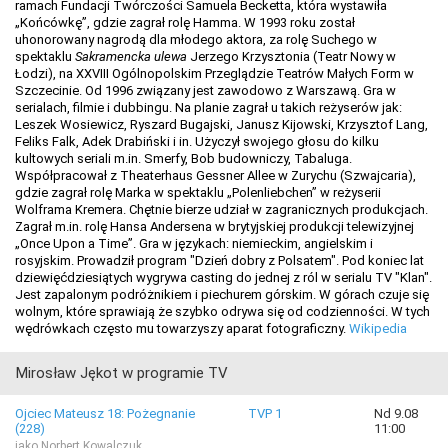
ramach Fundacji Twórczości Samuela Becketta, która wystawiła
„Końcówkę”, gdzie zagrał rolę Hamma. W 1993 roku został
uhonorowany nagrodą dla młodego aktora, za rolę Suchego w
spektaklu
Sakramencka ulewa
Jerzego Krzysztonia (Teatr Nowy w
Łodzi), na XXVIII Ogólnopolskim Przeglądzie Teatrów Małych Form w
Szczecinie. Od 1996 związany jest zawodowo z Warszawą. Gra w
serialach, filmie i dubbingu. Na planie zagrał u takich reżyserów jak:
Leszek Wosiewicz, Ryszard Bugajski, Janusz Kijowski, Krzysztof Lang,
Feliks Falk, Adek Drabiński i in. Użyczył swojego głosu do kilku
kultowych seriali m.in. Smerfy, Bob budowniczy, Tabaluga.
Współpracował z Theaterhaus Gessner Allee w Zurychu (Szwajcaria),
gdzie zagrał rolę Marka w spektaklu „Polenliebchen” w reżyserii
Wolframa Kremera. Chętnie bierze udział w zagranicznych produkcjach.
Zagrał m.in. rolę Hansa Andersena w brytyjskiej produkcji telewizyjnej
„Once Upon a Time”. Gra w językach: niemieckim, angielskim i
rosyjskim. Prowadził program "Dzień dobry z Polsatem". Pod koniec lat
dziewięćdziesiątych wygrywa casting do jednej z ról w serialu TV "Klan".
Jest zapalonym podróżnikiem i piechurem górskim. W górach czuje się
wolnym, które sprawiają że szybko odrywa się od codzienności. W tych
wędrówkach często mu towarzyszy aparat fotograficzny.
Wikipedia
Mirosław Jękot w programie TV
Ojciec Mateusz 18: Pożegnanie
TVP 1
Nd 9.08
(228)
11:00
jako Norbert Kowalczuk