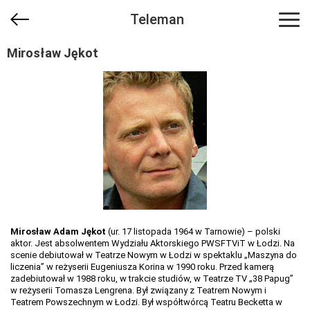
Teleman
Mirosław Jękot
Mirosław Adam Jękot
(ur. 17 listopada 1964 w Tarnowie) – polski
aktor. Jest absolwentem Wydziału Aktorskiego PWSFTViT w Łodzi. Na
scenie debiutował w Teatrze Nowym w Łodzi w spektaklu „Maszyna do
liczenia” w reżyserii Eugeniusza Korina w 1990 roku. Przed kamerą
zadebiutował w 1988 roku, w trakcie studiów, w Teatrze TV „38 Papug”
w reżyserii Tomasza Lengrena. Był związany z Teatrem Nowym i
Teatrem Powszechnym w Łodzi. Był współtwórcą Teatru Becketta w