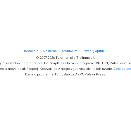
Redakcja
Reklama
Archiwum
Prześlij opinię
© 2007-2026 Teleman.pl / Traffiqua s.j.
y przewodnik po programie TV. Znajdziesz tu m.in. program TVP, TVN, Polsat oraz po
rwis może działać lepiej. Korzystając z niego zgadzasz się na ich użycie.
Zobacz szc
Dane o programie TV dostarcza AKPA Polska Press.