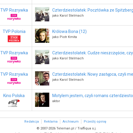
TVP Rozrywka
Czterdziestolatek: Pocztówka ze Spitzberg
jako Karol Stelmach
TVP Polonia
Królowa Bona (12)
jako Piotr Kmita
TVP Rozrywka
Czterdziestolatek: Cudze nieszczęście, czy
jako Karol Stelmach
TVP Rozrywka
Czterdziestolatek: Nowy zastępca, czyli m
jako Karol Stelmach
Kino Polska
Motylem jestem, czyli romans czterdziesto
aktor
Redakcja
Reklama
Archiwum
Prześlij opinię
© 2007-2026 Teleman.pl / Traffiqua s.j.