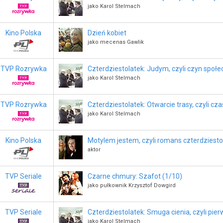
jako Karol Stelmach
Kino Polska
Dzień kobiet
jako mecenas Gawlik
TVP Rozrywka
Czterdziestolatek: Judym, czyli czyn społe
jako Karol Stelmach
TVP Rozrywka
Czterdziestolatek: Otwarcie trasy, czyli cz
jako Karol Stelmach
Kino Polska
Motylem jestem, czyli romans czterdziesto
aktor
TVP Seriale
Czarne chmury: Szafot (1/10)
jako pułkownik Krzysztof Dowgird
TVP Seriale
Czterdziestolatek: Smuga cienia, czyli pie
jako Karol Stelmach