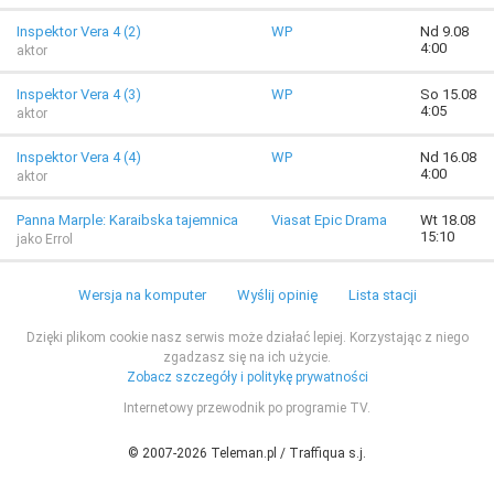
Inspektor Vera 4 (2)
WP
Nd 9.08
4:00
aktor
Inspektor Vera 4 (3)
WP
So 15.08
4:05
aktor
Inspektor Vera 4 (4)
WP
Nd 16.08
4:00
aktor
Panna Marple: Karaibska tajemnica
Viasat Epic Drama
Wt 18.08
15:10
jako Errol
Wersja na komputer
Wyślij opinię
Lista stacji
Dzięki plikom cookie nasz serwis może działać lepiej. Korzystając z niego
zgadzasz się na ich użycie.
Zobacz szczegóły i politykę prywatności
Internetowy przewodnik po programie TV.
© 2007-2026 Teleman.pl / Traffiqua s.j.