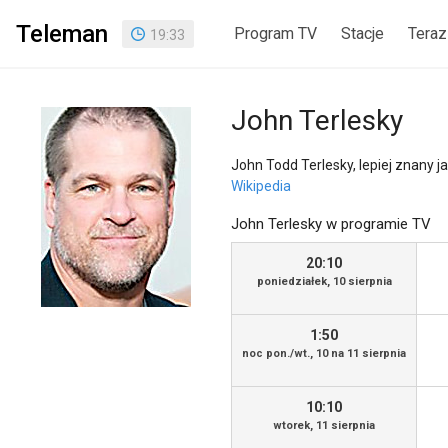
Teleman
Program TV
Stacje
Teraz
19
:
33
John Terlesky
John Todd Terlesky, lepiej znany j
Wikipedia
John Terlesky w programie TV
20:10
poniedziałek, 10 sierpnia
1:50
noc pon./wt., 10 na 11 sierpnia
10:10
wtorek, 11 sierpnia