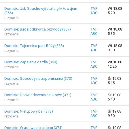
Domisie: Jak Strachowyj stał się Miłowyjem
TVP
Wt 18.08
(366)
ABC
5:20
reżyseria
Domisie: Bądź odkrywcą przyrody (367)
TVP
Wt 18.08
ABC
5:35
reżyseria
Domisie: Tajemnica pani Róży (368)
TVP
Wt 18.08
ABC
9:30
reżyseria
Domisie: Zapalenie gardła (369)
TVP
Wt 18.08
ABC
12:25
reżyseria
Domisie: Sposoby na zapominanie (370)
TVP
Śr 19.08
ABC
5:15
reżyseria
Domisie: Doświadczenia naukowe (371)
TVP
Śr 19.08
ABC
5:40
reżyseria
Domisie: Nietypowy bal (373)
TVP
Śr 19.08
ABC
9:30
reżyseria
Domisie: Wyprawa do sklepu (374)
TVP
Śr 19.08