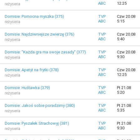
ABC
12:25
reżyseria
Domisie: Pomocna myszka (375)
TVP
Czw 20.08
ABC
5:15
reżyseria
Domisie: Najdziwniejsze zwierzę (376)
TVP
Czw 20.08
ABC
5:40
reżyseria
Domisie: "Każda gra ma swoje zasady" (377)
TVP
Czw 20.08
ABC
9:30
reżyseria
Domisie: Apetyt na frytki (378)
TVP
Czw 20.08
ABC
12:25
reżyseria
Domisie: Huśtawka (379)
TVP
Pt 21.08
ABC
5:20
reżyseria
Domisie: Jakoś sobie poradzimy (380)
TVP
Pt 21.08
ABC
5:35
reżyseria
Domisie: Pyszałek Strachowyj (381)
TVP
Pt 21.08
ABC
9:30
reżyseria