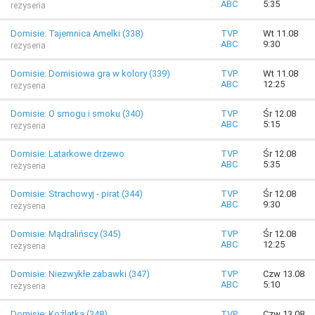
ABC
5:35
reżyseria
Domisie: Tajemnica Amelki (338)
TVP
Wt 11.08
ABC
9:30
reżyseria
Domisie: Domisiowa gra w kolory (339)
TVP
Wt 11.08
ABC
12:25
reżyseria
Domisie: O smogu i smoku (340)
TVP
Śr 12.08
ABC
5:15
reżyseria
Domisie: Latarkowe drzewo
TVP
Śr 12.08
ABC
5:35
reżyseria
Domisie: Strachowyj - pirat (344)
TVP
Śr 12.08
ABC
9:30
reżyseria
Domisie: Mądralińscy (345)
TVP
Śr 12.08
ABC
12:25
reżyseria
Domisie: Niezwykłe zabawki (347)
TVP
Czw 13.08
ABC
5:10
reżyseria
Domisie: Koźlątka (348)
TVP
Czw 13.08