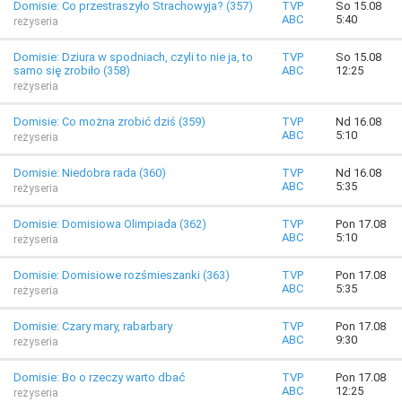
Domisie: Co przestraszyło Strachowyja? (357)
TVP
So 15.08
ABC
5:40
reżyseria
Domisie: Dziura w spodniach, czyli to nie ja, to
TVP
So 15.08
samo się zrobiło (358)
ABC
12:25
reżyseria
Domisie: Co można zrobić dziś (359)
TVP
Nd 16.08
ABC
5:10
reżyseria
Domisie: Niedobra rada (360)
TVP
Nd 16.08
ABC
5:35
reżyseria
Domisie: Domisiowa Olimpiada (362)
TVP
Pon 17.08
ABC
5:10
reżyseria
Domisie: Domisiowe rozśmieszanki (363)
TVP
Pon 17.08
ABC
5:35
reżyseria
Domisie: Czary mary, rabarbary
TVP
Pon 17.08
ABC
9:30
reżyseria
Domisie: Bo o rzeczy warto dbać
TVP
Pon 17.08
ABC
12:25
reżyseria