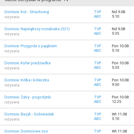
Domisie: Kot - Strachowyj
TVP
Nd 9.08
ABC
5:10
reżyseria
Domisie: Największy rozrabiaka (321)
TVP
Nd 9.08
ABC
5:35
reżyseria
Domisie: Przygoda z pająkiem
TVP
Pon 10.08
ABC
5:10
reżyseria
Domisie: Kufer pradziadka
TVP
Pon 10.08
ABC
5:35
reżyseria
Domisie: Kółka i kółeczka
TVP
Pon 10.08
ABC
9:30
reżyseria
Domisie: Żaby - pogodynki
TVP
Pon 10.08
ABC
12:25
reżyseria
Domisie: Bazyli - Sobieradek
TVP
Wt 11.08
ABC
5:10
reżyseria
Domisie: Domisiowe zoo
TVP
Wt 11.08