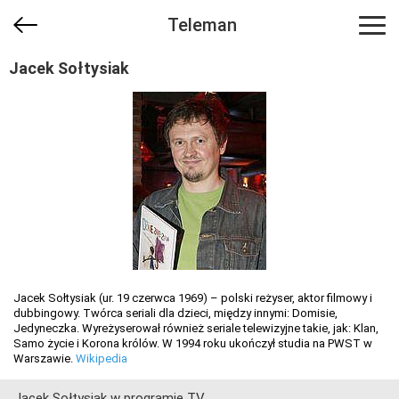
Teleman
Jacek Sołtysiak
Jacek Sołtysiak (ur. 19 czerwca 1969) – polski reżyser, aktor filmowy i
dubbingowy. Twórca seriali dla dzieci, między innymi: Domisie,
Jedyneczka. Wyreżyserował również seriale telewizyjne takie, jak: Klan,
Samo życie i Korona królów. W 1994 roku ukończył studia na PWST w
Warszawie.
Wikipedia
Jacek Sołtysiak w programie TV