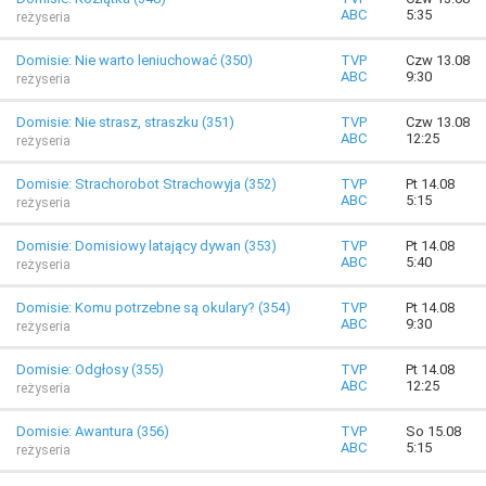
ABC
5:35
reżyseria
Domisie: Nie warto leniuchować (350)
TVP
Czw 13.08
ABC
9:30
reżyseria
Domisie: Nie strasz, straszku (351)
TVP
Czw 13.08
ABC
12:25
reżyseria
Domisie: Strachorobot Strachowyja (352)
TVP
Pt 14.08
ABC
5:15
reżyseria
Domisie: Domisiowy latający dywan (353)
TVP
Pt 14.08
ABC
5:40
reżyseria
Domisie: Komu potrzebne są okulary? (354)
TVP
Pt 14.08
ABC
9:30
reżyseria
Domisie: Odgłosy (355)
TVP
Pt 14.08
ABC
12:25
reżyseria
Domisie: Awantura (356)
TVP
So 15.08
ABC
5:15
reżyseria