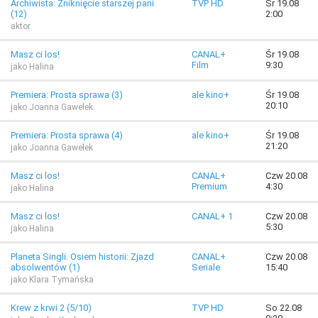
Archiwista: Zniknięcie starszej pani
TVP HD
Śr 19.08
(12)
2:00
aktor
Masz ci los!
CANAL+
Śr 19.08
Film
9:30
jako Halina
Premiera: Prosta sprawa (3)
ale kino+
Śr 19.08
20:10
jako Joanna Gawełek
Premiera: Prosta sprawa (4)
ale kino+
Śr 19.08
21:20
jako Joanna Gawełek
Masz ci los!
CANAL+
Czw 20.08
Premium
4:30
jako Halina
Masz ci los!
CANAL+ 1
Czw 20.08
5:30
jako Halina
Planeta Singli. Osiem historii: Zjazd
CANAL+
Czw 20.08
absolwentów (1)
Seriale
15:40
jako Klara Tymańska
Krew z krwi 2 (5/10)
TVP HD
So 22.08