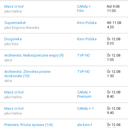
Masz ci los!
CANAL+
Nd 9.08
Film
11:05
jako Halina
Supermarket
Kino Polska
Wt 11.08
4:20
jako Bogusia Warecka
Drogówka
Kino Polska
Śr 12.08
0:35
jako Ewa
Archiwista: Niebezpieczne więzy (9)
TVP HD
Śr 12.08
1:05
aktor
Archiwista: Zbrodnia prawie
TVP HD
Śr 12.08
doskonała (10)
1:50
aktor
Masz ci los!
CANAL+
Śr 12.08
Premium
8:40
jako Halina
Masz ci los!
CANAL+ 1
Śr 12.08
9:40
jako Halina
Premiera: Prosta sprawa (1/6)
ale kino+
Śr 12.08