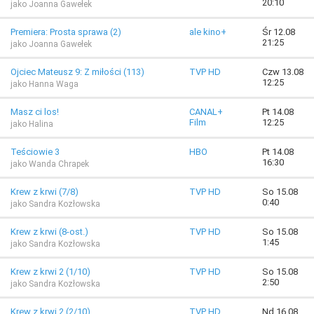
20:10
jako Joanna Gawełek
Premiera: Prosta sprawa (2)
ale kino+
Śr 12.08
21:25
jako Joanna Gawełek
Ojciec Mateusz 9: Z miłości (113)
TVP HD
Czw 13.08
12:25
jako Hanna Waga
Masz ci los!
CANAL+
Pt 14.08
Film
12:25
jako Halina
Teściowie 3
HBO
Pt 14.08
16:30
jako Wanda Chrapek
Krew z krwi (7/8)
TVP HD
So 15.08
0:40
jako Sandra Kozłowska
Krew z krwi (8-ost.)
TVP HD
So 15.08
1:45
jako Sandra Kozłowska
Krew z krwi 2 (1/10)
TVP HD
So 15.08
2:50
jako Sandra Kozłowska
Krew z krwi 2 (2/10)
TVP HD
Nd 16.08