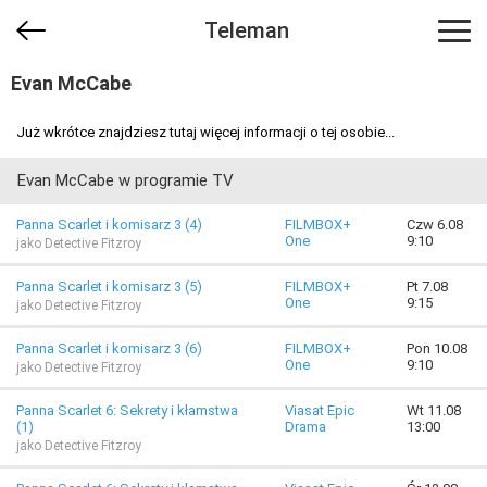
Teleman
Evan McCabe
Już wkrótce znajdziesz tutaj więcej informacji o tej osobie...
Evan McCabe w programie TV
Panna Scarlet i komisarz 3 (4)
FILMBOX+
Czw 6.08
One
9:10
jako Detective Fitzroy
Panna Scarlet i komisarz 3 (5)
FILMBOX+
Pt 7.08
One
9:15
jako Detective Fitzroy
Panna Scarlet i komisarz 3 (6)
FILMBOX+
Pon 10.08
One
9:10
jako Detective Fitzroy
Panna Scarlet 6: Sekrety i kłamstwa
Viasat Epic
Wt 11.08
(1)
Drama
13:00
jako Detective Fitzroy