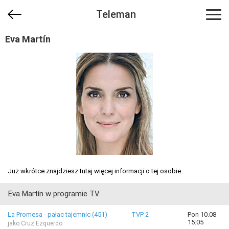
Teleman
Eva Martín
Już wkrótce znajdziesz tutaj więcej informacji o tej osobie...
Eva Martín w programie TV
La Promesa - pałac tajemnic (451)
TVP 2
Pon 10.08
15:05
jako Cruz Ezquerdo