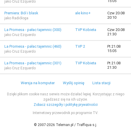
15:05
jako Cruz Ezquerdo
Premiera: Ból i blask
ale kino+
Czw 20.08
20:10
jako Radióloga
La Promesa - pałac tajemnic (300)
TVP Kobieta
Czw 20.08
21:30
jako Cruz Ezquerdo
La Promesa - pałac tajemnic (460)
TVP 2
Pt 21.08
15:05
jako Cruz Ezquerdo
La Promesa - pałac tajemnic (301)
TVP Kobieta
Pt 21.08
21:30
jako Cruz Ezquerdo
Wersja na komputer
Wyślij opinię
Lista stacji
Dzięki plikom cookie nasz serwis może działać lepiej. Korzystając z niego
zgadzasz się na ich użycie.
Zobacz szczegóły i politykę prywatności
Internetowy przewodnik po programie TV.
© 2007-2026 Teleman.pl / Traffiqua s.j.