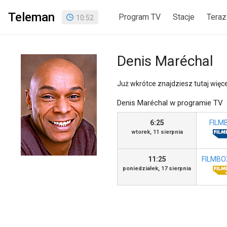
Teleman
Program TV
Stacje
Teraz
10
:
52
Denis Maréchal
Już wkrótce znajdziesz tutaj więcej
Denis Maréchal w programie TV
6:25
FILMB
wtorek, 11 sierpnia
11:25
FILMBO
poniedziałek, 17 sierpnia