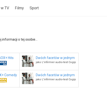
 w TV
Filmy
Sport
 informacji o tej osobie...
OX+ Hits
Dwóch facetów w jednym
jako L'infirmier audio-test Cogip
X+ Comedy
Dwóch facetów w jednym
jako L'infirmier audio-test Cogip