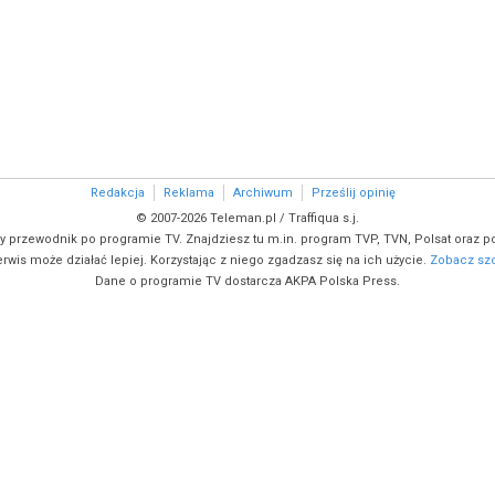
Redakcja
Reklama
Archiwum
Prześlij opinię
© 2007-2026 Teleman.pl / Traffiqua s.j.
y przewodnik po programie TV. Znajdziesz tu m.in. program TVP, TVN, Polsat oraz po
rwis może działać lepiej. Korzystając z niego zgadzasz się na ich użycie.
Zobacz szc
Dane o programie TV dostarcza AKPA Polska Press.