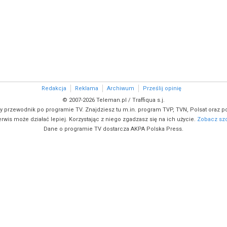
Redakcja
Reklama
Archiwum
Prześlij opinię
© 2007-2026 Teleman.pl / Traffiqua s.j.
y przewodnik po programie TV. Znajdziesz tu m.in. program TVP, TVN, Polsat oraz po
rwis może działać lepiej. Korzystając z niego zgadzasz się na ich użycie.
Zobacz szc
Dane o programie TV dostarcza AKPA Polska Press.