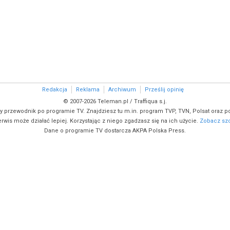
Redakcja
Reklama
Archiwum
Prześlij opinię
© 2007-2026 Teleman.pl / Traffiqua s.j.
y przewodnik po programie TV. Znajdziesz tu m.in. program TVP, TVN, Polsat oraz po
rwis może działać lepiej. Korzystając z niego zgadzasz się na ich użycie.
Zobacz szc
Dane o programie TV dostarcza AKPA Polska Press.