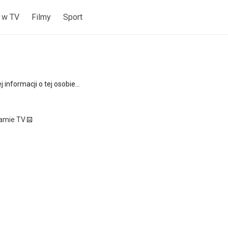
 w TV
Filmy
Sport
 informacji o tej osobie...
ramie TV