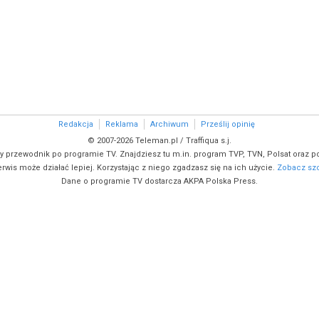
Redakcja
Reklama
Archiwum
Prześlij opinię
© 2007-2026 Teleman.pl / Traffiqua s.j.
y przewodnik po programie TV. Znajdziesz tu m.in. program TVP, TVN, Polsat oraz po
rwis może działać lepiej. Korzystając z niego zgadzasz się na ich użycie.
Zobacz szc
Dane o programie TV dostarcza AKPA Polska Press.