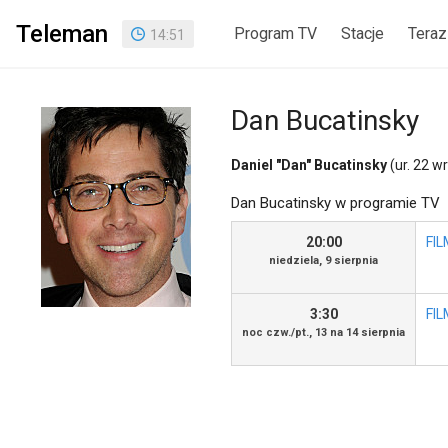
Teleman
Program TV
Stacje
Teraz
14
:
51
Dan Bucatinsky
Daniel "Dan" Bucatinsky
(ur. 22 w
Dan Bucatinsky w programie TV
20:00
FI
niedziela, 9 sierpnia
3:30
FI
noc czw./pt., 13 na 14 sierpnia