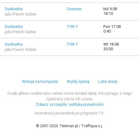
Dunkierka
Cinemax
Nd 9.08
18:10
jako French Soldier
Dunkierka
TVN 7
Pon 17.08
0:40
jako French Soldier
Dunkierka
TVN 7
Wt 18.08
20:00
jako French Soldier
Wersja na komputer
Wyślij opinię
Lista stacji
Dzięki plikom cookie nasz serwis może działać lepiej. Korzystając z niego
zgadzasz się na ich użycie.
Zobacz szczegóły i politykę prywatności
Internetowy przewodnik po programie TV.
© 2007-2026 Teleman.pl / Traffiqua s.j.