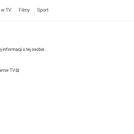
 w TV
Filmy
Sport
 informacji o tej osobie...
ramie TV