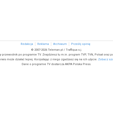
Redakcja
Reklama
Archiwum
Prześlij opinię
© 2007-2026 Teleman.pl / Traffiqua s.j.
y przewodnik po programie TV. Znajdziesz tu m.in. program TVP, TVN, Polsat oraz po
rwis może działać lepiej. Korzystając z niego zgadzasz się na ich użycie.
Zobacz szc
Dane o programie TV dostarcza AKPA Polska Press.