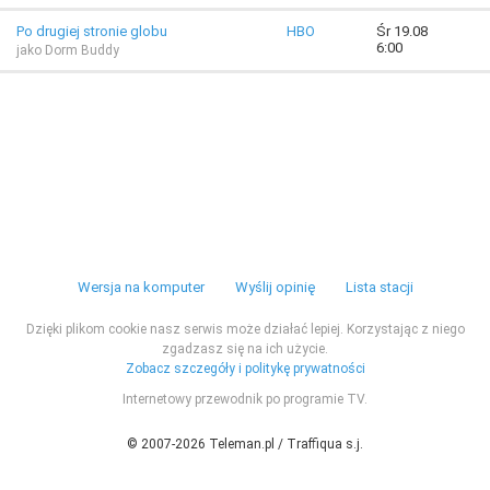
Po drugiej stronie globu
HBO
Śr 19.08
6:00
jako Dorm Buddy
Wersja na komputer
Wyślij opinię
Lista stacji
Dzięki plikom cookie nasz serwis może działać lepiej. Korzystając z niego
zgadzasz się na ich użycie.
Zobacz szczegóły i politykę prywatności
Internetowy przewodnik po programie TV.
© 2007-2026 Teleman.pl / Traffiqua s.j.