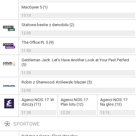
MacGyver 5 (1)
13:10
Stalowe bestie z demobilu (2)
12:05
The Office PL 5 (9)
11:50
Gentleman Jack: Let's Have Another Look at Your Past Perfect
(5)
11:25
Robin z Sherwood: Królewski błazen (5)
12:00
Agenci NCIS 17: W
Agenci NCIS 17:
Agenci NCIS 17:
dziczy (11)
Plan lotu (12)
Na głos (13)
11:30
12:20
13:15
SPORTOWE