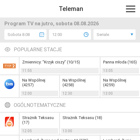
Teleman
Program TV na jutro, sobota 08.08.2026
Sobota 8.08
12:00
Seriale
POPULARNE STACJE
Zmiennicy: "Krzyk ciszy" (10/15)
Panna młoda (165)
11:55
13:05
Na Wspólnej
Na Wspólnej
Na Wspólnej
(4257)
(4258)
(4259)
12:00
12:30
13:00
OGÓLNOTEMATYCZNE
Strażnik Teksasu
Strażnik Teksasu (18)
(17)
12:05
13:00