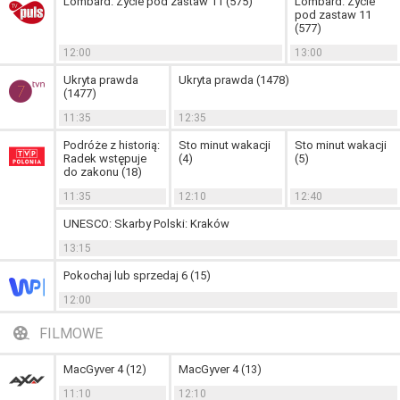
Lombard. Życie pod zastaw 11 (575)
Lombard. Życie
pod zastaw 11
(577)
12:00
13:00
Ukryta prawda
Ukryta prawda (1478)
(1477)
11:35
12:35
Podróże z historią:
Sto minut wakacji
Sto minut wakacji
Radek wstępuje
(4)
(5)
do zakonu (18)
11:35
12:10
12:40
UNESCO: Skarby Polski: Kraków
13:15
Pokochaj lub sprzedaj 6 (15)
12:00
FILMOWE
MacGyver 4 (12)
MacGyver 4 (13)
11:10
12:10